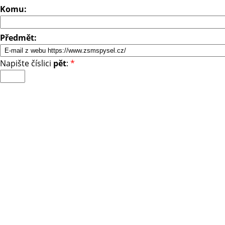
Komu:
Předmět:
Napište číslici
pět
:
*