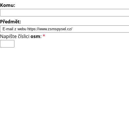
Komu:
Předmět:
Napište číslici
osm
:
*