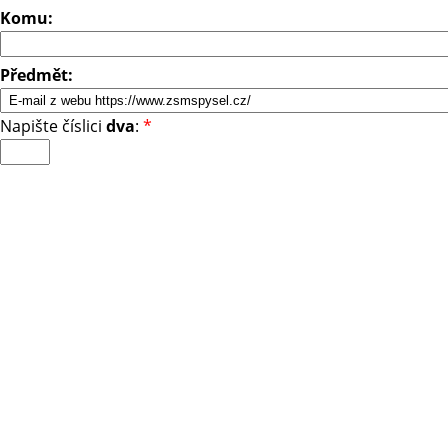
Komu:
Předmět:
Napište číslici
dva
:
*