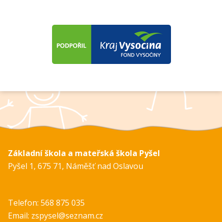
Základní škola a mateřská škola Pyšel
Pyšel 1, 675 71, Náměšť nad Oslavou
Telefon: 568 875 035
Email: zspysel@seznam.cz