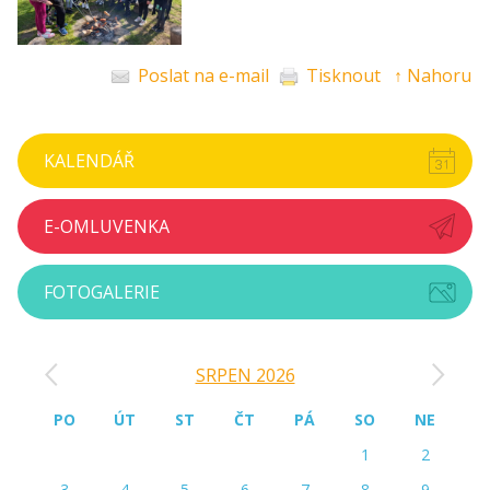
Poslat na e-mail
Tisknout
↑ Nahoru
KALENDÁŘ
E-OMLUVENKA
FOTOGALERIE
‹
›
SRPEN 2026
PO
ÚT
ST
ČT
PÁ
SO
NE
1
2
3
4
5
6
7
8
9