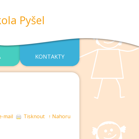
ola Pyšel
A
KONTAKTY
e-mail
Tisknout
↑ Nahoru