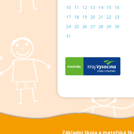
10
11
12
13
14
15
16
17
18
19
20
21
22
23
24
25
26
27
28
29
30
31
Základní škola a mateřská šk