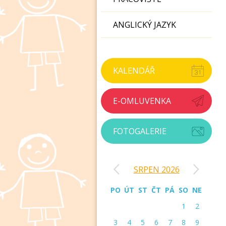
ANGLICKÝ JAZYK
KALENDÁŘ
E-OMLUVENKA
FOTOGALERIE
‹
›
SRPEN 2026
PO
ÚT
ST
ČT
PÁ
SO
NE
1
2
3
4
5
6
7
8
9