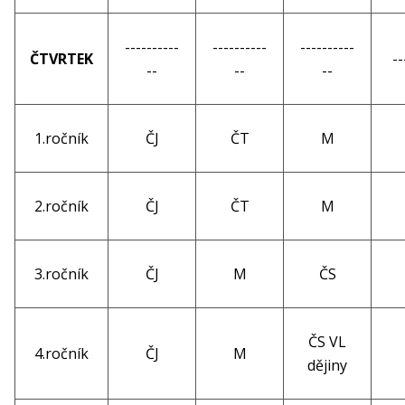
----------
----------
----------
ČTVRTEK
--
--
--
--
1.ročník
ČJ
ČT
M
2.ročník
ČJ
ČT
M
3.ročník
ČJ
M
ČS
ČS VL
4.ročník
ČJ
M
dějiny