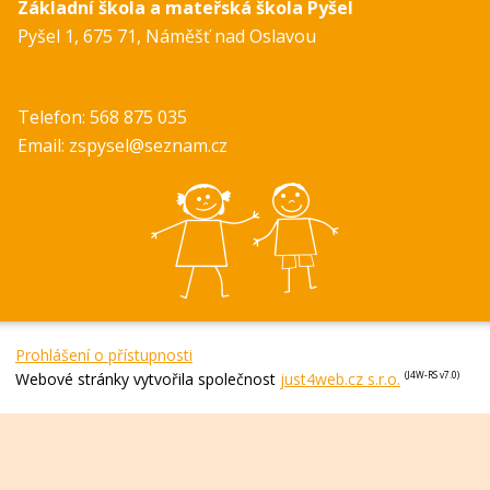
Základní škola a mateřská škola Pyšel
Pyšel 1, 675 71, Náměšť nad Oslavou
Telefon: 568 875 035
Email: zspysel@seznam.cz
Prohlášení o přístupnosti
Webové stránky vytvořila společnost
just4web.cz s.r.o.
(J4W-RS v7.0)