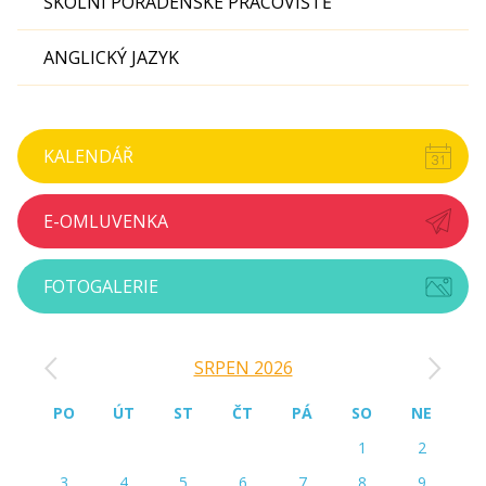
ŠKOLNÍ PORADENSKÉ PRACOVIŠTĚ
ANGLICKÝ JAZYK
KALENDÁŘ
E-OMLUVENKA
FOTOGALERIE
‹
›
SRPEN 2026
PO
ÚT
ST
ČT
PÁ
SO
NE
1
2
3
4
5
6
7
8
9