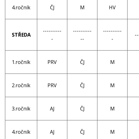
4.ročník
ČJ
M
HV
----------
----------
----------
STŘEDA
--
-
--
-
1.ročník
PRV
ČJ
M
2.ročník
PRV
ČJ
M
3.ročník
AJ
ČJ
M
4.ročník
AJ
ČJ
M