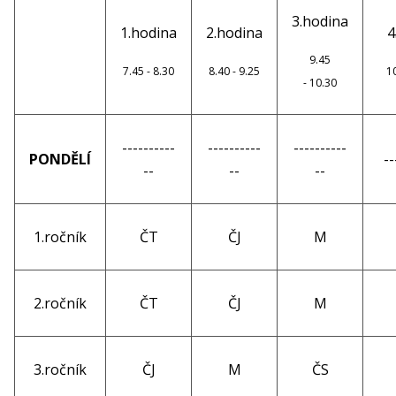
3.hodina
1.hodina
2.hodina
4
9.45
7.45 - 8.30
8.40 - 9.25
1
- 10.30
----------
----------
----------
PONDĚLÍ
--
--
--
--
1.ročník
ČT
ČJ
M
2.ročník
ČT
ČJ
M
3.ročník
ČJ
M
ČS